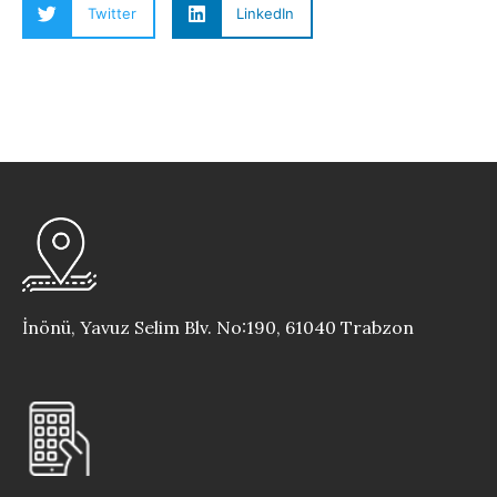
Twitter
LinkedIn
İnönü, Yavuz Selim Blv. No:190, 61040 Trabzon