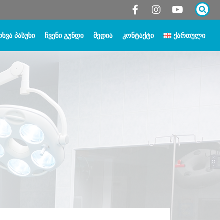
ᲮᲕᲐ ᲞᲐᲡᲣᲮᲘ
ᲩᲕᲔᲜᲘ ᲒᲣᲜᲓᲘ
ᲛᲔᲓᲘᲐ
ᲙᲝᲜᲢᲐᲥᲢᲘ
ᲥᲐᲠᲗᲣᲚᲘ