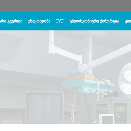
ᲐᲠᲘ ᲒᲕᲔᲠᲓᲘ
ᲣᲜᲐᲧᲝᲤᲝᲑᲐ
IVF
ᲔᲜᲓᲝᲡᲙᲝᲞᲘᲣᲠᲘ ᲥᲘᲠᲣᲠᲒᲘᲐ
ᲙᲘᲗ