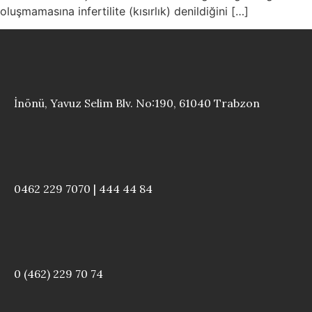
oluşmamasına infertilite (kısırlık) denildiğini […]
İnönü, Yavuz Selim Blv. No:190, 61040 Trabzon
0462 229 7070 | 444 44 84
0 (462) 229 70 74