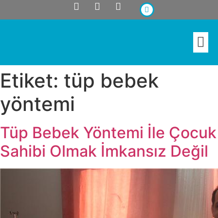
İNFERTILITE (KISIRLIK)
ENDOSKOPIK CERRAHI
Etiket:
tüp bebek
yöntemi
Tüp Bebek Yöntemi İle Çocuk
Sahibi Olmak İmkansız Değil